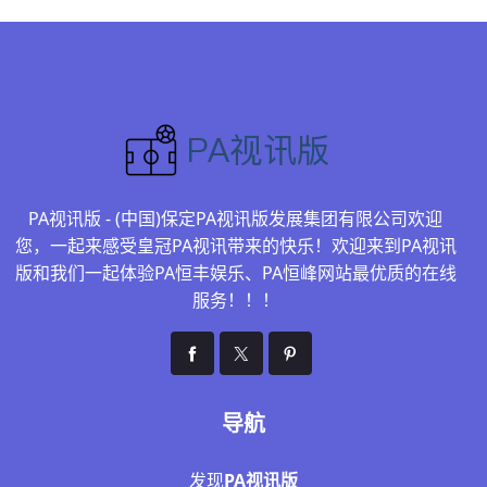
PA视讯版 - (中国)保定PA视讯版发展集团有限公司欢迎
您，一起来感受皇冠PA视讯带来的快乐！欢迎来到PA视讯
版和我们一起体验PA恒丰娱乐、PA恒峰网站最优质的在线
服务！！！
导航
发现
PA视讯版