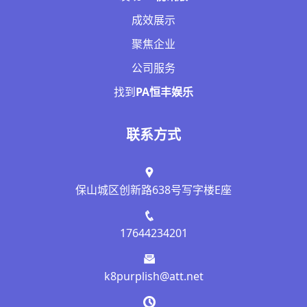
成效展示
聚焦企业
公司服务
找到
PA恒丰娱乐
联系方式
保山城区创新路638号写字楼E座
17644234201
k8purplish@att.net