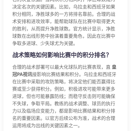
决定名次的关键因素。比如，乌拉圭和西班牙如果
积分相同，净胜球多的一方将排名靠前。合理的战
术安排和进攻效率，能帮助球队在比赛中取得更大
的胜利，从而提升净胜球数。官方统计显示，净胜
球数在出线形势中扮演着重要角色，因此在比赛中
争取多进球、少失球尤为关键。
战术策略如何影响比赛中的积分排名？
合理的战术部署可以最大化球队的比赛表现，直
皇
冠PA视讯
接影响比赛结果和积分。乌拉圭和西班牙
在比赛中采取的攻防策略，将决定他们能否赢得比
赛或至少获得积分。例如，积极进攻可能带来更多
进球，但也可能暴露防线；而稳守反击则可能确保
不失球，争取平局。教练的战术调整、球员的执行
力以及临场应变能力，都是影响比赛结果和积分排
名的重要因素。以官方后续公布为准，战术的合理
运用将成为出线的关键因素之一。