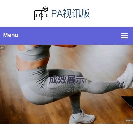
成效展示
首页
成效展示