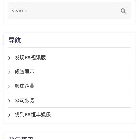
导航
发现
PA视讯版
成效展示
聚焦企业
公司服务
找到
PA恒丰娱乐