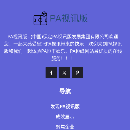
PA视讯版 - (中国)保定PA视讯版发展集团有限公司欢迎
您，一起来感受皇冠PA视讯带来的快乐！欢迎来到PA视讯
版和我们一起体验PA恒丰娱乐、PA恒峰网站最优质的在线
服务！！！
导航
发现
PA视讯版
成效展示
聚焦企业