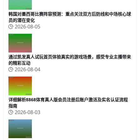
韩国对墨西哥比赛阵容预测：重点关注双方后防线和中场核心球
员的潜在变化
2026-08-05
通过凯发真人试玩首页体验真实的游戏场景，感受专业主播带来
的精彩互动
2026-08-04
详细解析8868体育真人版会员注册后账户激活及实名认证流程
指南
2026-08-03