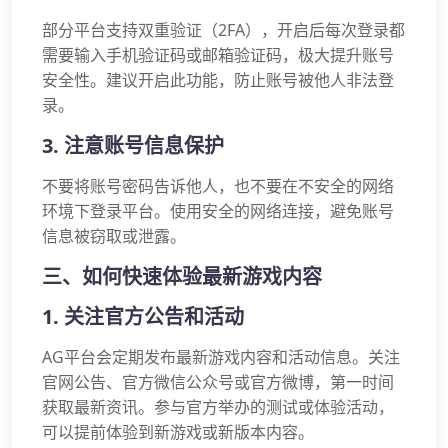
部分平台支持双重验证（2FA），开启后每次登录都
需要输入手机验证码或邮箱验证码，极大提升账号
安全性。建议开启此功能，防止账号被他人非法登
录。
3. 注意账号信息保护
不要将账号密码告诉他人，也不要在不安全的网络
环境下登录平台。使用安全的网络连接，避免账号
信息被窃取或泄露。
三、如何快速体验最新游戏内容
1. 关注官方公告和活动
AG平台会定期发布最新游戏内容和活动信息。关注
官网公告、官方微信公众号或官方微博，第一时间
获取最新资讯。参与官方举办的测试或体验活动，
可以提前体验到新游戏或新版本内容。