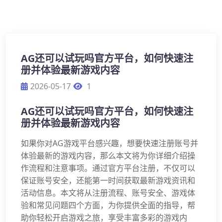
AG还可以试玩吗官方平台，如何快速注
册并体验最新游戏内容
2026-05-17
1
AG还可以试玩吗官方平台，如何快速注
册并体验最新游戏内容
如果你对AG游戏平台感兴趣，想要快速注册账号并
体验最新的游戏内容，那么本文将为你详细介绍操
作流程和注意事项。通过官方平台注册，不仅可以
保证账号安全，还能第一时间获取最新游戏资讯和
活动信息。本文将从注册流程、账号安全、游戏体
验和常见问题四个方面，为你提供全面的指导，帮
助你轻松开启游戏之旅，享受丰富多彩的游戏内